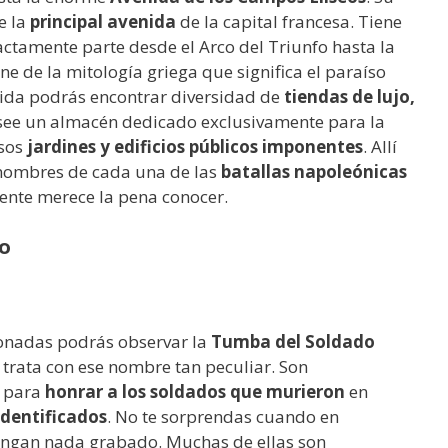
e la
principal avenida
de la capital francesa. Tiene
actamente parte desde el Arco del Triunfo hasta la
e de la mitología griega que significa el paraíso
enida podrás encontrar diversidad de
tiendas de lujo,
osee un almacén dedicado exclusivamente para la
osos
jardines y edificios públicos imponentes
. Allí
nombres de cada una de las
batallas napoleónicas
nte merece la pena conocer.
o
ionadas podrás observar la
Tumba del Soldado
 trata con ese nombre tan peculiar. Son
s para
honrar a los soldados que murieron
en
identificados
. No te sorprendas cuando en
engan nada grabado. Muchas de ellas son