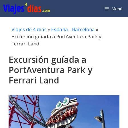
Saltar
Menú
al
contenido
Viajes de 4 días
»
España - Barcelona
»
Excursión guíada a PortAventura Park y
Ferrari Land
Excursión guíada a
PortAventura Park y
Ferrari Land