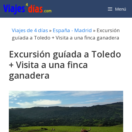
Saltar
Menú
al
contenido
Viajes de 4 días
»
España - Madrid
»
Excursión
guíada a Toledo + Visita a una finca ganadera
Excursión guíada a Toledo
+ Visita a una finca
ganadera