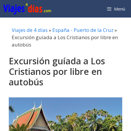
Saltar
Menú
al
contenido
Viajes de 4 días
»
España - Puerto de la Cruz
»
Excursión guíada a Los Cristianos por libre en
autobús
Excursión guíada a Los
Cristianos por libre en
autobús