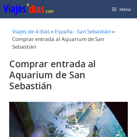
Saltar
Menú
al
contenido
Viajes de 4 días
»
España - San Sebastián
»
Comprar entrada al Aquarium de San
Sebastián
Comprar entrada al
Aquarium de San
Sebastián