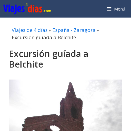
Saltar
Menú
al
contenido
Viajes de 4 días
»
España - Zaragoza
»
Excursión guíada a Belchite
Excursión guíada a
Belchite