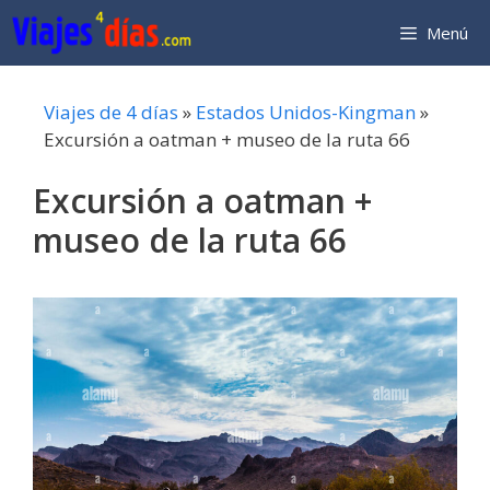
Saltar
Menú
al
contenido
Viajes de 4 días
»
Estados Unidos-Kingman
»
Excursión a oatman + museo de la ruta 66
Excursión a oatman +
museo de la ruta 66