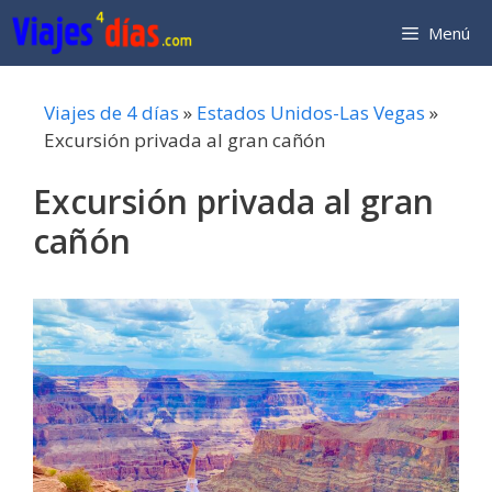
Saltar
Menú
al
contenido
Viajes de 4 días
»
Estados Unidos-Las Vegas
»
Excursión privada al gran cañón
Excursión privada al gran
cañón