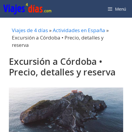
Saltar
Menú
al
contenido
Viajes de 4 días
»
Actividades en España
»
Excursión a Córdoba • Precio, detalles y
reserva
Excursión a Córdoba •
Precio, detalles y reserva