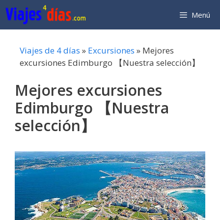
Saltar
Menú
al
contenido
Viajes de 4 días
»
Excursiones
»
Mejores
excursiones Edimburgo 【Nuestra selección】
Mejores excursiones
Edimburgo 【Nuestra
selección】