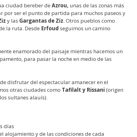
gua ciudad bereber de
Azrou,
unas de las zonas más
r por ser el punto de partida para muchos paseos y
Ziz
y las
Gargantas de Ziz
. Otros pueblos como
e la ruta. Desde
Erfoud
seguimos un camino
emente enamorado del paisaje mientras hacemos un
mpamento, para pasar la noche en medio de las
 de disfrutar del espectacular amanecer en el
itamos otras ciudades como
Tafilalt y Rissani
(origen
los sultanes alauís).
s días
l alojamiento y de las condiciones de cada