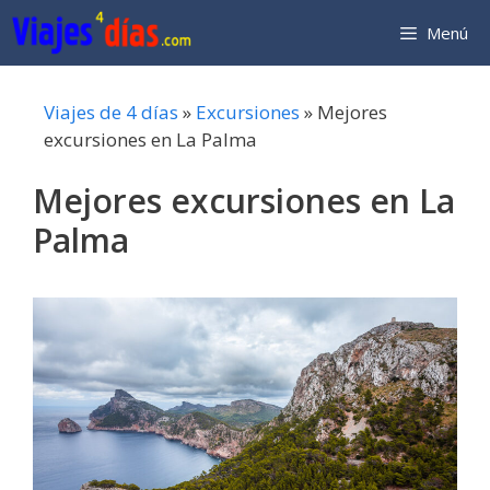
Saltar
Menú
al
contenido
Viajes de 4 días
»
Excursiones
»
Mejores
excursiones en La Palma
Mejores excursiones en La
Palma