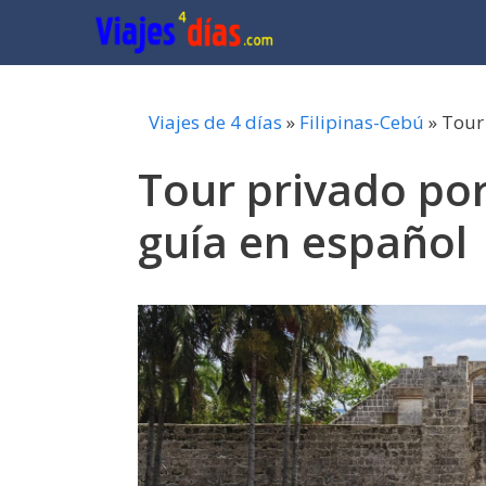
Saltar
al
contenido
Viajes de 4 días
»
Filipinas-Cebú
»
Tour
Tour privado po
guía en español