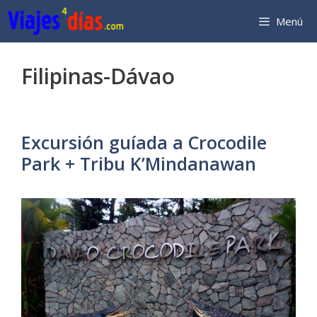
Saltar
Menú
al
contenido
Filipinas-Dávao
Excursión guíada a Crocodile
Park + Tribu K’Mindanawan