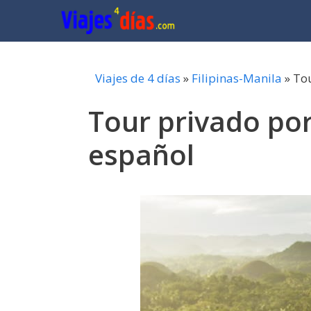
Saltar
al
contenido
Viajes de 4 días
»
Filipinas-Manila
»
Tou
Tour privado por
español