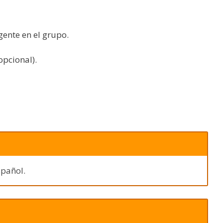
gente en el grupo.
opcional).
spañol.