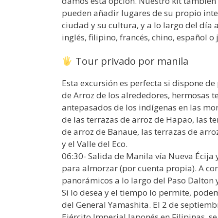
damos esta opción. Nuestro kit también 
pueden añadir lugares de su propio inter
ciudad y su cultura, y a lo largo del dí
inglés, filipino, francés, chino, español o
Tour privado por manila
Esta excursión es perfecta si dispone de
de Arroz de los alrededores, hermosas t
antepasados de los indígenas en las mon
de las terrazas de arroz de Hapao, las te
de arroz de Banaue, las terrazas de ar
y el Valle del Eco.
06:30- Salida de Manila vía Nueva Écija
para almorzar (por cuenta propia). A co
panorámicos a lo largo del Paso Dalton 
Si lo desea y el tiempo lo permite, pode
del General Yamashita. El 2 de septiemb
Ejército Imperial Japonés en Filipinas, s