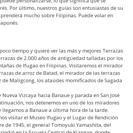
puede personalizarse, lo que significa que se
és. Por último, nuestros guías son entusiastas de su
a aprenderá mucho sobre Filipinas. Puede volar en
 japonés.
 poco tiempo y quiere ver las más y mejores Terrazas
errazas de 2.000 años de antigüedad talladas por los
tañas de Ifugao en Filipinas. Visitaremos el mirador
rrazas de arroz de Batad, el mirador de las terrazas
roz de Maligcong, los ataúdes momificados de Sagada
 y Nueva Vizcaya hacia Banaue y parada en San José
ntinuación, nos detenemos en uno de los miradores
y llegamos a Banaue a última hora de la tarde.
mos visitar el Museo Ifugao y el Lugar de Rendición
re de 1945, el general Tomoyuki Yamashita, del
e rindió en la Escuela Central de Kiangan, donde