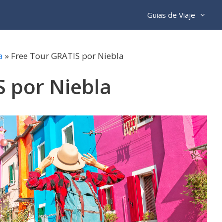
Guias de Viaje
a
»
Free Tour GRATIS por Niebla
S por Niebla