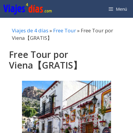
Saltar
Menú
al
contenido
Viajes de 4 días
»
Free Tour
»
Free Tour por
Viena【GRATIS】
Free Tour por
Viena【GRATIS】