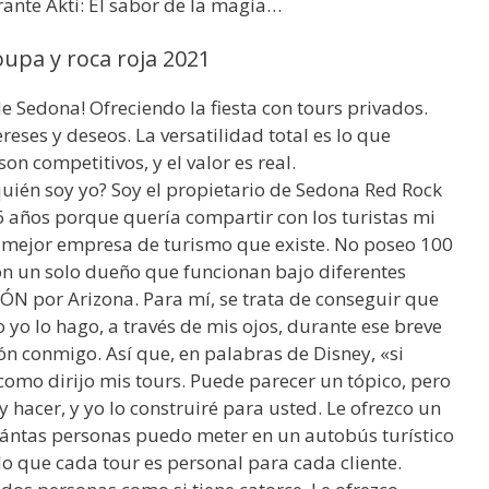
ante Akti: El sabor de la magia…
upa y roca roja 2021
e Sedona! Ofreciendo la fiesta con tours privados.
eses y deseos. La versatilidad total es lo que
on competitivos, y el valor es real.
quién soy yo? Soy el propietario de Sedona Red Rock
 años porque quería compartir con los turistas mi
a mejor empresa de turismo que existe. No poseo 100
con un solo dueño que funcionan bajo diferentes
IÓN por Arizona. Para mí, se trata de conseguir que
 yo lo hago, a través de mis ojos, durante ese breve
n conmigo. Así que, en palabras de Disney, «si
como dirijo mis tours. Puede parecer un tópico, pero
y hacer, y yo lo construiré para usted. Le ofrezco un
cuántas personas puedo meter en un autobús turístico
 lo que cada tour es personal para cada cliente.