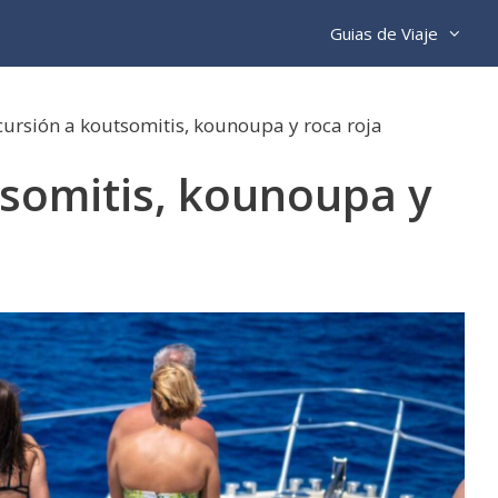
Guias de Viaje
cursión a koutsomitis, kounoupa y roca roja
tsomitis, kounoupa y