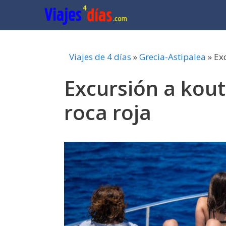
Saltar
al
contenido
Viajes de 4 días
»
Grecia-Astipalea
»
Ex
Excursión a kou
roca roja