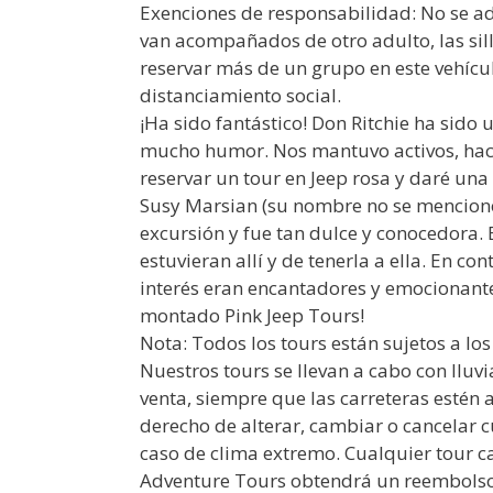
Exenciones de responsabilidad: No se ad
van acompañados de otro adulto, las si
reservar más de un grupo en este vehícul
distanciamiento social.
¡Ha sido fantástico! Don Ritchie ha sido
mucho humor. Nos mantuvo activos, hacie
reservar un tour en Jeep rosa y daré una
Susy Marsian (su nombre no se mencionó 
excursión y fue tan dulce y conocedora
estuvieran allí y de tenerla a ella. En co
interés eran encantadores y emocionante
montado Pink Jeep Tours!
Nota: Todos los tours están sujetos a lo
Nuestros tours se llevan a cabo con lluv
venta, siempre que las carreteras estén 
derecho de alterar, cambiar o cancelar 
caso de clima extremo. Cualquier tour 
Adventure Tours obtendrá un reembolso