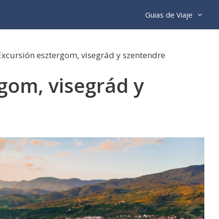
Guias de Viaje
Excursión esztergom, visegrád y szentendre
gom, visegrád y