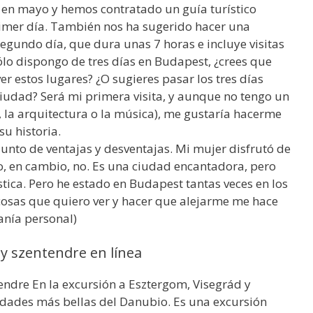
en mayo y hemos contratado un guía turístico
primer día. También nos ha sugerido hacer una
egundo día, que dura unas 7 horas e incluye visitas
ólo dispongo de tres días en Budapest, ¿crees que
er estos lugares? ¿O sugieres pasar los tres días
ciudad? Será mi primera visita, y aunque no tengo un
, la arquitectura o la música), me gustaría hacerme
su historia.
njunto de ventajas y desventajas. Mi mujer disfrutó de
 yo, en cambio, no. Es una ciudad encantadora, pero
tica. Pero he estado en Budapest tantas veces en los
 cosas que quiero ver y hacer que alejarme me hace
manía personal)
y szentendre en línea
endre En la excursión a Esztergom, Visegrád y
udades más bellas del Danubio. Es una excursión