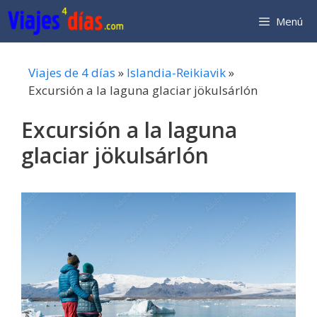
Saltar
Menú
al
contenido
Viajes de 4 días
»
Islandia-Reikiavik
»
Excursión a la laguna glaciar jökulsárlón
Excursión a la laguna
glaciar jökulsárlón