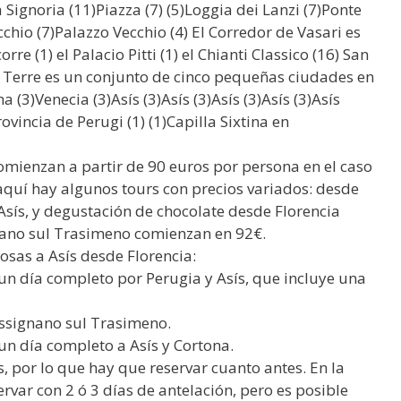
 Signoria (11)Piazza (7) (5)Loggia dei Lanzi (7)Ponte
chio (7)Palazzo Vecchio (4) El Corredor de Vasari es
re (1) el Palacio Pitti (1) el Chianti Classico (16) San
ue Terre es un conjunto de cinco pequeñas ciudades en
a (3)Venecia (3)Asís (3)Asís (3)Asís (3)Asís (3)Asís
ovincia de Perugi (1) (1)Capilla Sixtina en
omienzan a partir de 90 euros por persona en el caso
quí hay algunos tours con precios variados: desde
Asís, y degustación de chocolate desde Florencia
gnano sul Trasimeno comienzan en 92€.
osas a Asís desde Florencia:
un día completo por Perugia y Asís, que incluye una
Passignano sul Trasimeno.
un día completo a Asís y Cortona.
s, por lo que hay que reservar cuanto antes. En la
rvar con 2 ó 3 días de antelación, pero es posible