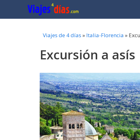
Saltar
al
contenido
Viajes de 4 días
»
Italia-Florencia
»
Excu
Excursión a asís