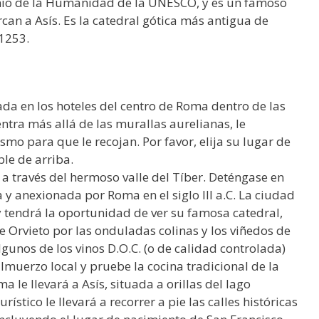
monio de la Humanidad de la UNESCO, y es un famoso
can a Asís. Es la catedral gótica más antigua de
 1253.
ada en los hoteles del centro de Roma dentro de las
entra más allá de las murallas aurelianas, le
ismo para que le recojan. Por favor, elija su lugar de
le de arriba.
a través del hermoso valle del Tíber. Deténgase en
 y anexionada por Roma en el siglo III a.C. La ciudad
y tendrá la oportunidad de ver su famosa catedral,
de Orvieto por las onduladas colinas y los viñedos de
lgunos de los vinos D.O.C. (o de calidad controlada)
almuerzo local y pruebe la cocina tradicional de la
a le llevará a Asís, situada a orillas del lago
ístico le llevará a recorrer a pie las calles históricas