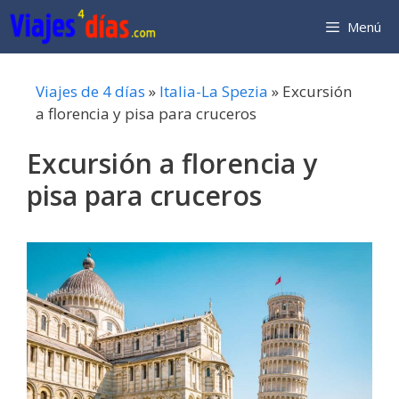
Saltar
Menú
al
contenido
Viajes de 4 días
»
Italia-La Spezia
»
Excursión
a florencia y pisa para cruceros
Excursión a florencia y
pisa para cruceros