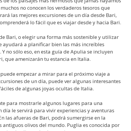
gunos de los paisajes más hermosos que jamás hayamos
ero muchos no conocen los verdaderos tesoros que
trará las mejores excursiones de un día desde Bari,
 Comprenderá lo fácil que es viajar desde y hacia Bari.
e Bari, o elegir una forma más sostenible y utilizar
le ayudará a planificar bien las más increíbles
 Y no sólo eso, en esta guía de Apulia se incluyen
, que amenizarán tu estancia en Italia.
 puede empezar a mirar para el próximo viaje a
cursiones de un día, puede ver algunas interesantes
áciles de algunas joyas ocultas de Italia.
nte para mostrarle algunos lugares para una
día le servirá para vivir experiencias y aventuras
En las afueras de Bari, podrá sumergirse en la
s antiguos olivos del mundo. Puglia es conocida por