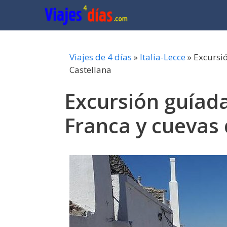
Saltar
al
contenido
Viajes de 4 días
»
Italia-Lecce
»
Excursi
Castellana
Excursión guíad
Franca y cuevas 