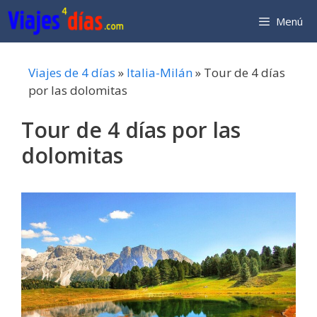
Saltar
Menú
al
contenido
Viajes de 4 días
»
Italia-Milán
»
Tour de 4 días
por las dolomitas
Tour de 4 días por las
dolomitas