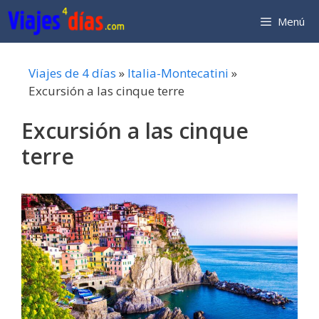
Saltar
Menú
al
contenido
Viajes de 4 días
»
Italia-Montecatini
»
Excursión a las cinque terre
Excursión a las cinque
terre