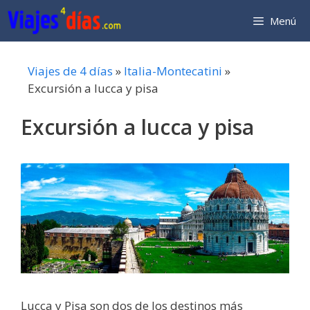
Saltar
Menú
al
contenido
Viajes de 4 días
»
Italia-Montecatini
»
Excursión a lucca y pisa
Excursión a lucca y pisa
Lucca y Pisa son dos de los destinos más