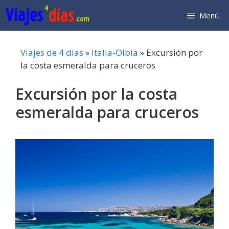
Saltar
Menú
al
contenido
Viajes de 4 días
»
Italia-Olbia
»
Excursión por
la costa esmeralda para cruceros
Excursión por la costa
esmeralda para cruceros