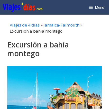
Saltar
Menú
al
contenido
Viajes de 4 días
»
Jamaica-Falmouth
»
Excursión a bahía montego
Excursión a bahía
montego