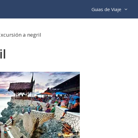
Guias de Viaje
xcursión a negril
il