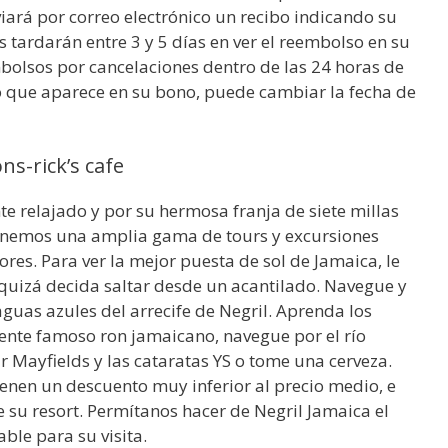
nviará por correo electrónico un recibo indicando su
 tardarán entre 3 y 5 días en ver el reembolso en su
mbolsos por cancelaciones dentro de las 24 horas de
ro que aparece en su bono, puede cambiar la fecha de
ns-rick’s cafe
e relajado y por su hermosa franja de siete millas
 Tenemos una amplia gama de tours y excursiones
ores. Para ver la mejor puesta de sol de Jamaica, le
quizá decida saltar desde un acantilado. Navegue y
aguas azules del arrecife de Negril. Aprenda los
ente famoso ron jamaicano, navegue por el río
r Mayfields y las cataratas YS o tome una cerveza.
ienen un descuento muy inferior al precio medio, e
e su resort. Permítanos hacer de Negril Jamaica el
ble para su visita.