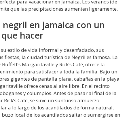
erfecta para vacacionar en Jamaica. Los veranos (de
rmite que las precipitaciones aumenten ligeramente.
o negril en jamaica con un
s que hacer
, su estilo de vida informal y desenfadado, sus
 fiestas, la ciudad turística de Negril es famosa. La
uffett’s Margaritaville y Rick’s Café, ofrece la
nimiento para satisfacer a toda la familia. Bajo un
isores gigantes de pantalla plana, cabañas en la playa
ritaville ofrece cenas al aire libre. En el recinto
oboganes y columpios. Antes de pasar al final de la
ar Rick’s Café, se sirve un suntuoso almuerzo
lar a lo largo de los acantilados de forma natural,
buzo local de los acantilados saltar o sumergirse en