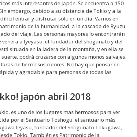
sticos más interesantes de Japón. Se encuentra a 150
 Sin embargo, debido a su distancia de Tokio y a la
difícil entrar y disfrutar solo en un día. Vamos en
 patrimonio de la humanidad, a la cascada de Ryuzu
cado del viaje. Las personas mayores lo encontrarán
e venera a Iyeyasu, el fundador del shogunato y del
tá situada en la ladera de la montaña, y en ella se
ne suerte, podrá cruzarse con algunos monos salvajes.
utarás de hermosos colores. No hay que pensar en
 rápida y agradable para personas de todas las
ikko! japón abril 2018
kio, es uno de los lugares más hermosos para ver
ocida por el Santuario Toshogu, el santuario más
kugawa Ieyasu, fundador del Shogunato Tokugawa,
 desde Tokio. También es Patrimonio de la