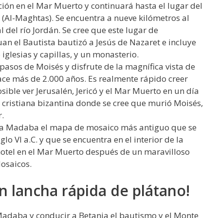
ción en el Mar Muerto y continuará hasta el lugar del
 (Al-Maghtas). Se encuentra a nueve kilómetros al
l del río Jordán. Se cree que este lugar de
uan el Bautista bautizó a Jesús de Nazaret e incluye
iglesias y capillas, y un monasterio.
pasos de Moisés y disfrute de la magnífica vista de
hace más de 2.000 años. Es realmente rápido creer
sible ver Jerusalén, Jericó y el Mar Muerto en un día
ia cristiana bizantina donde se cree que murió Moisés,
.
ega a Madaba el mapa de mosaico más antiguo que se
lo VI a.C. y que se encuentra en el interior de la
 hotel en el Mar Muerto después de un maravilloso
osaicos.
n lancha rápida de plátano!
Madaba y conducir a Betania el bautismo y el Monte