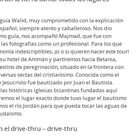
 guía Walid, muy comprometido con la explicación
español, siempre atento y caballeroso. Nos dio
Como guía, nos acompañó Majmad, que fue con
las fotografías como un profesional. Para los que
nía indescriptibles, ¡si o si quieren hacer este tour!
n su hotel de Ammán y partiremos hacia Betania,
 destino de peregrinación, situado en la frontera con
diversas sectas del cristianismo. Conocida como el
e Jesucristo fue bautizado por Juan el Bautista.
las históricas iglesias bizantinas fundadas aquí
remos el lugar exacto donde tuvo lugar el bautismo
os el río Jordán para que pueda tocar las aguas de
 judaísmo.
n el drive-thru – drive-thru