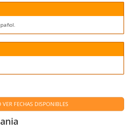
spañol.
 VER FECHAS DISPONIBLES
dania