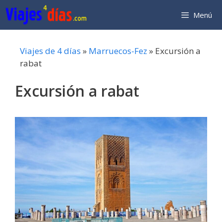
Saltar
Menú
al
contenido
Viajes de 4 días
»
Marruecos-Fez
»
Excursión a
rabat
Excursión a rabat