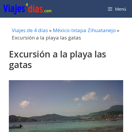
Saltar
Menú
al
contenido
Viajes de 4 días
»
México-Ixtapa Zihuatanejo
»
Excursión a la playa las gatas
Excursión a la playa las
gatas