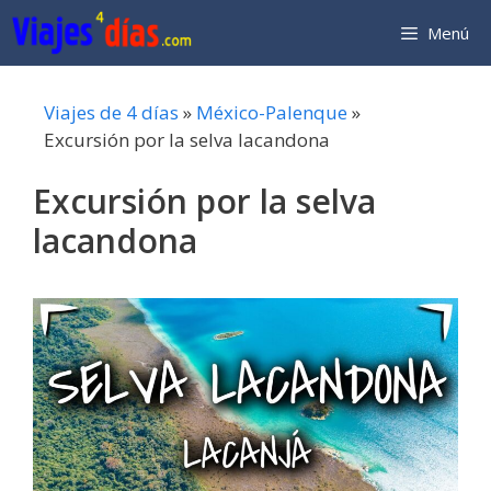
Saltar
Menú
al
contenido
Viajes de 4 días
»
México-Palenque
»
Excursión por la selva lacandona
Excursión por la selva
lacandona