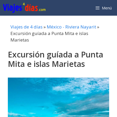
Saltar
Menú
al
contenido
Viajes de 4 días
»
México - Riviera Nayarit
»
Excursión guíada a Punta Mita e islas
Marietas
Excursión guíada a Punta
Mita e islas Marietas