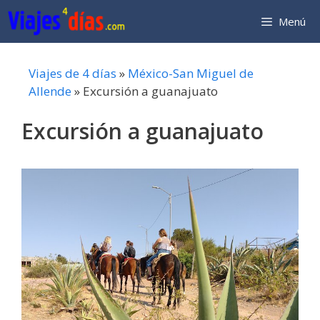
Saltar
Menú
al
contenido
Viajes de 4 días
»
México-San Miguel de
Allende
»
Excursión a guanajuato
Excursión a guanajuato