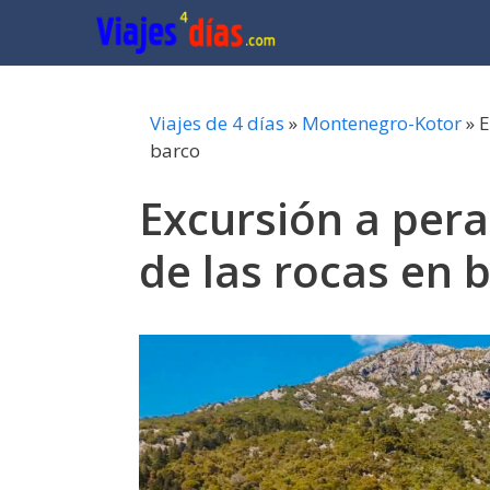
Saltar
al
contenido
Viajes de 4 días
»
Montenegro-Kotor
»
E
barco
Excursión a pera
de las rocas en 