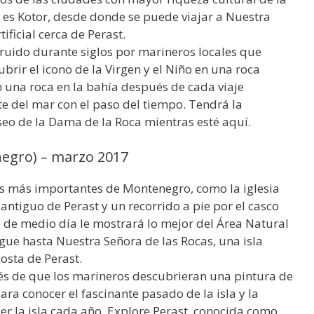
 es Kotor, desde donde se puede viajar a Nuestra
ificial cerca de Perast.
truido durante siglos por marineros locales que
brir el icono de la Virgen y el Niño en una roca
n una roca en la bahía después de cada viaje
te del mar con el paso del tiempo. Tendrá la
useo de la Dama de la Roca mientras esté aquí.
negro) – marzo 2017
es más importantes de Montenegro, como la iglesia
antiguo de Perast y un recorrido a pie por el casco
a de medio día le mostrará lo mejor del Área Natural
gue hasta Nuestra Señora de las Rocas, una isla
 costa de Perast.
pués de que los marineros descubrieran una pintura de
ra conocer el fascinante pasado de la isla y la
cer la isla cada año. Explore Perast, conocida como