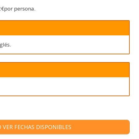
2€por persona.
glés.
 VER FECHAS DISPONIBLES