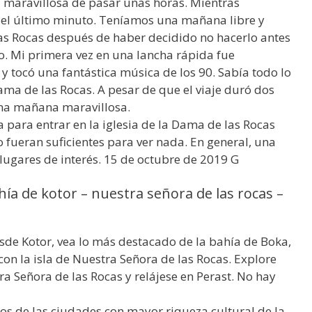
 maravillosa de pasar unas horas. Mientras
 el último minuto. Teníamos una mañana libre y
las Rocas después de haber decidido no hacerlo antes
o. Mi primera vez en una lancha rápida fue
y tocó una fantástica música de los 90. Sabía todo lo
ama de las Rocas. A pesar de que el viaje duró dos
una mañana maravillosa.
a para entrar en la iglesia de la Dama de las Rocas
 fueran suficientes para ver nada. En general, una
lugares de interés. 15 de octubre de 2019 G
ía de kotor – nuestra señora de las rocas –
esde Kotor, vea lo más destacado de la bahía de Boka,
con la isla de Nuestra Señora de las Rocas. Explore
a Señora de las Rocas y relájese en Perast. No hay
 dos de las ciudades con mayor riqueza cultural de la