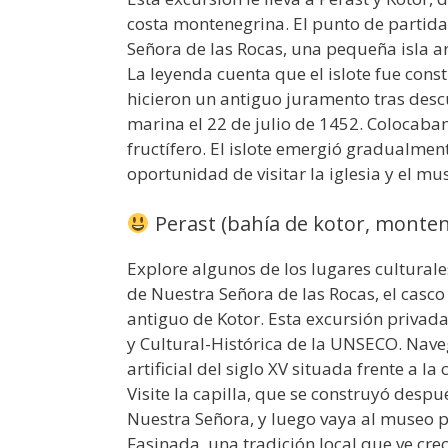
costa montenegrina. El punto de partida
Señora de las Rocas, una pequeña isla art
La leyenda cuenta que el islote fue cons
hicieron un antiguo juramento tras descu
marina el 22 de julio de 1452. Colocaba
fructífero. El islote emergió gradualmen
oportunidad de visitar la iglesia y el m
Perast (bahía de kotor, monte
Explore algunos de los lugares cultural
de Nuestra Señora de las Rocas, el casco 
antiguo de Kotor. Esta excursión privad
y Cultural-Histórica de la UNSECO. Nave
artificial del siglo XV situada frente a la
Visite la capilla, que se construyó des
Nuestra Señora, y luego vaya al museo pa
Fasinada, una tradición local que ve cre