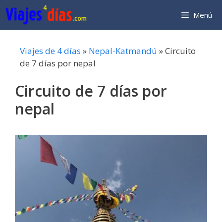
Saltar
Menú
al
contenido
Viajes de 4 días
»
Nepal-Katmandú
»
Circuito
de 7 días por nepal
Circuito de 7 días por
nepal