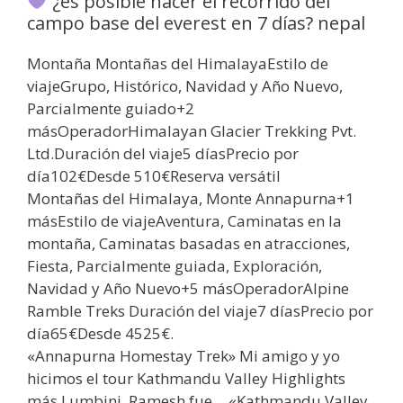
¿es posible hacer el recorrido del
campo base del everest en 7 días? nepal
Montaña Montañas del HimalayaEstilo de
viajeGrupo, Histórico, Navidad y Año Nuevo,
Parcialmente guiado+2
másOperadorHimalayan Glacier Trekking Pvt.
Ltd.Duración del viaje5 díasPrecio por
día102€Desde 510€Reserva versátil
Montañas del Himalaya, Monte Annapurna+1
másEstilo de viajeAventura, Caminatas en la
montaña, Caminatas basadas en atracciones,
Fiesta, Parcialmente guiada, Exploración,
Navidad y Año Nuevo+5 másOperadorAlpine
Ramble Treks Duración del viaje7 díasPrecio por
día65€Desde 4525€.
«Annapurna Homestay Trek» Mi amigo y yo
hicimos el tour Kathmandu Valley Highlights
más Lumbini. Ramesh fue… «Kathmandu Valley