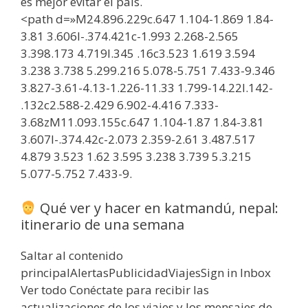
es mejor evitar el país.
<path d=»M24.896.229c.647 1.104-1.869 1.84-
3.81 3.606l-.374.421c-1.993 2.268-2.565
3.398.173 4.719l.345 .16c3.523 1.619 3.594
3.238 3.738 5.299.216 5.078-5.751 7.433-9.346
3.827-3.61-4.13-1.226-11.33 1.799-14.22l.142-
.132c2.588-2.429 6.902-4.416 7.333-
3.68zM11.093.155c.647 1.104-1.87 1.84-3.81
3.607l-.374.42c-2.073 2.359-2.61 3.487.517
4.879 3.523 1.62 3.595 3.238 3.739 5.3.215
5.077-5.752 7.433-9.
Qué ver y hacer en katmandú, nepal:
itinerario de una semana
Saltar al contenido
principalAlertasPublicidadViajesSign in Inbox
Ver todo Conéctate para recibir las
actualizaciones de los viajes y los mensajes de