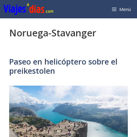
Saltar
Menú
al
contenido
Noruega-Stavanger
Paseo en helicóptero sobre el
preikestolen