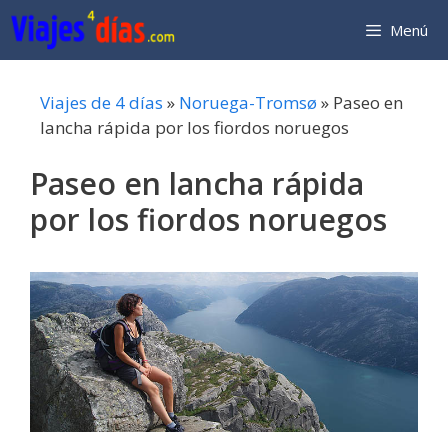
Saltar
Menú
al
contenido
Viajes de 4 días
»
Noruega-Tromsø
»
Paseo en
lancha rápida por los fiordos noruegos
Paseo en lancha rápida
por los fiordos noruegos