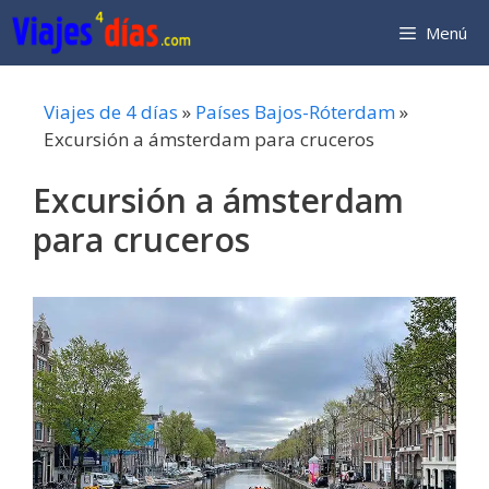
Saltar
Menú
al
contenido
Viajes de 4 días
»
Países Bajos-Róterdam
»
Excursión a ámsterdam para cruceros
Excursión a ámsterdam
para cruceros