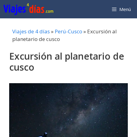
Saltar
Menú
al
contenido
Viajes de 4 días
»
Perú-Cusco
»
Excursión al
planetario de cusco
Excursión al planetario de
cusco