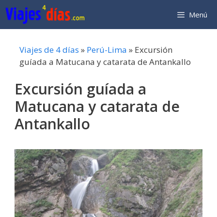
Saltar
Menú
al
contenido
Viajes de 4 días
»
Perú-Lima
»
Excursión
guíada a Matucana y catarata de Antankallo
Excursión guíada a
Matucana y catarata de
Antankallo