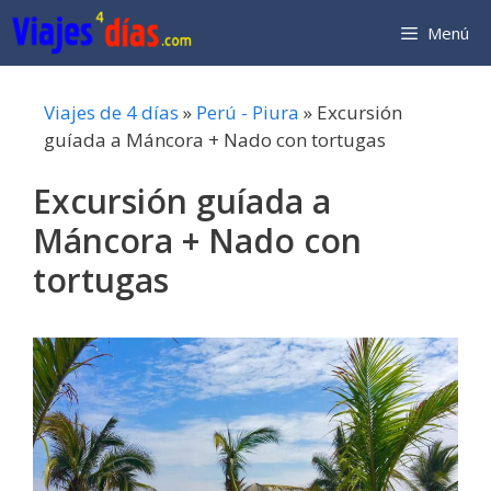
Saltar
Menú
al
contenido
Viajes de 4 días
»
Perú - Piura
»
Excursión
guíada a Máncora + Nado con tortugas
Excursión guíada a
Máncora + Nado con
tortugas