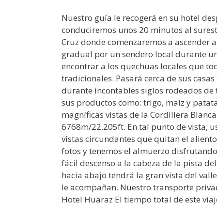
Nuestro guía le recogerá en su hotel de
conduciremos unos 20 minutos al surest
Cruz donde comenzaremos a ascender a l
gradual por un sendero local durante un
encontrar a los quechuas locales que to
tradicionales. Pasará cerca de sus casas
durante incontables siglos rodeados de t
sus productos como: trigo, maíz y patatas
magníficas vistas de la Cordillera Blanc
6768m/22.205ft. En tal punto de vista, u
vistas circundantes que quitan el alient
fotos y tenemos el almuerzo disfrutando
fácil descenso a la cabeza de la pista d
hacia abajo tendrá la gran vista del vall
le acompañan. Nuestro transporte privad
Hotel Huaraz.El tiempo total de este vi