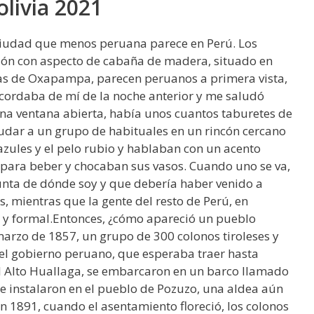
livia 2021
a ciudad que menos peruana parece en Perú. Los
ción con aspecto de cabaña de madera, situado en
mas de Oxapampa, parecen peruanos a primera vista,
cordaba de mí de la noche anterior y me saludó
na ventana abierta, había unos cuantos taburetes de
udar a un grupo de habituales en un rincón cercano
 azules y el pelo rubio y hablaban con un acento
para beber y chocaban sus vasos. Cuando uno se va,
nta de dónde soy y que debería haber venido a
os, mientras que la gente del resto de Perú, en
 y formal.Entonces, ¿cómo apareció un pueblo
arzo de 1857, un grupo de 300 colonos tiroleses y
 el gobierno peruano, que esperaba traer hasta
l Alto Huallaga, se embarcaron en un barco llamado
e instalaron en el pueblo de Pozuzo, una aldea aún
1891, cuando el asentamiento floreció, los colonos