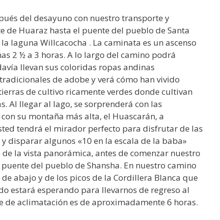
spués del desayuno con nuestro transporte y
e de Huaraz hasta el puente del pueblo de Santa
a laguna Willcacocha . La caminata es un ascenso
as 2 ½ a 3 horas. A lo largo del camino podrá
davía llevan sus coloridas ropas andinas
 tradicionales de adobe y verá cómo han vivido
ierras de cultivo ricamente verdes donde cultivan
. Al llegar al lago, se sorprenderá con las
a con su montaña más alta, el Huascarán, a
sted tendrá el mirador perfecto para disfrutar de las
o y disparar algunos «10 en la escala de la baba»
 de la vista panorámica, antes de comenzar nuestro
el puente del pueblo de Shansha. En nuestro camino
e de abajo y de los picos de la Cordillera Blanca que
o estará esperando para llevarnos de regreso al
aje de aclimatación es de aproximadamente 6 horas.