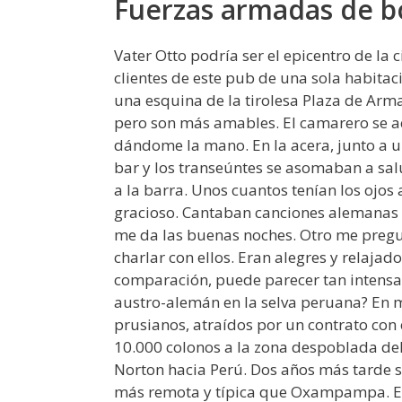
Fuerzas armadas de bo
Vater Otto podría ser el epicentro de l
clientes de este pub de una sola habita
una esquina de la tirolesa Plaza de Ar
pero son más amables. El camarero se a
dándome la mano. En la acera, junto a u
bar y los transeúntes se asomaban a sal
a la barra. Unos cuantos tenían los ojos
gracioso. Cantaban canciones alemanas 
me da las buenas noches. Otro me pregu
charlar con ellos. Eran alegres y relajad
comparación, puede parecer tan intensa
austro-alemán en la selva peruana? En m
prusianos, atraídos por un contrato con
10.000 colonos a la zona despoblada de
Norton hacia Perú. Dos años más tarde s
más remota y típica que Oxampampa. En 