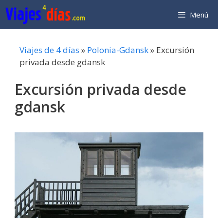
Saltar
Menú
al
contenido
Viajes de 4 días
»
Polonia-Gdansk
»
Excursión
privada desde gdansk
Excursión privada desde
gdansk