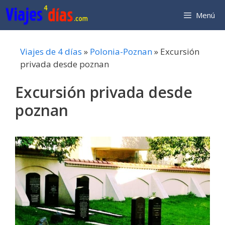
Saltar
Menú
al
contenido
Viajes de 4 días
»
Polonia-Poznan
»
Excursión
privada desde poznan
Excursión privada desde
poznan