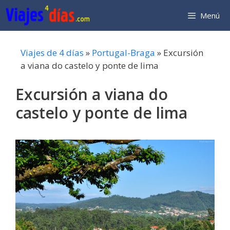
Saltar
Menú
al
contenido
Viajes de 4 días
»
Portugal-Braga
»
Excursión
a viana do castelo y ponte de lima
Excursión a viana do
castelo y ponte de lima