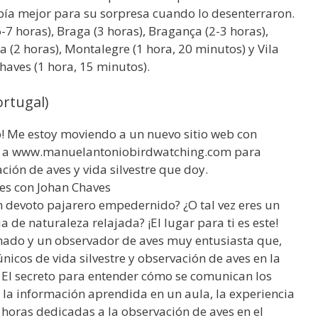
abía mejor para su sorpresa cuando lo desenterraron.
-7 horas), Braga (3 horas), Bragança (2-3 horas),
 (2 horas), Montalegre (1 hora, 20 minutos) y Vila
haves (1 hora, 15 minutos).
rtugal)
b! Me estoy moviendo a un nuevo sitio web con
ya a www.manuelantoniobirdwatching.com para
ión de aves y vida silvestre que doy.
es con Johan Chaves
un devoto pajarero empedernido? ¿O tal vez eres un
 de naturaleza relajada? ¡El lugar para ti es este!
onado y un observador de aves muy entusiasta que,
nicos de vida silvestre y observación de aves en la
a. El secreto para entender cómo se comunican los
la información aprendida en un aula, la experiencia
 horas dedicadas a la observación de aves en el