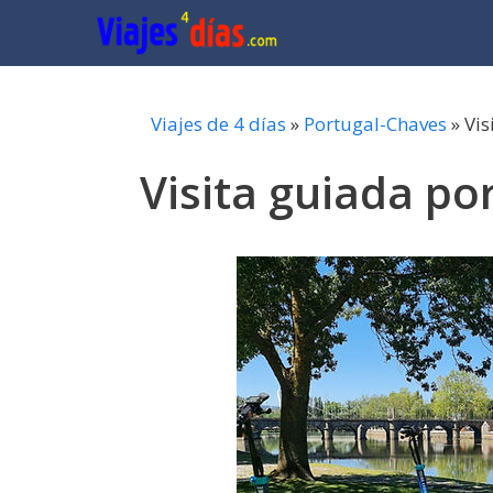
Saltar
al
contenido
Viajes de 4 días
»
Portugal-Chaves
»
Vis
Visita guiada po