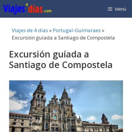
Saltar
Menú
al
contenido
Viajes de 4 días
»
Portugal-Guimaraes
»
Excursión guíada a Santiago de Compostela
Excursión guíada a
Santiago de Compostela